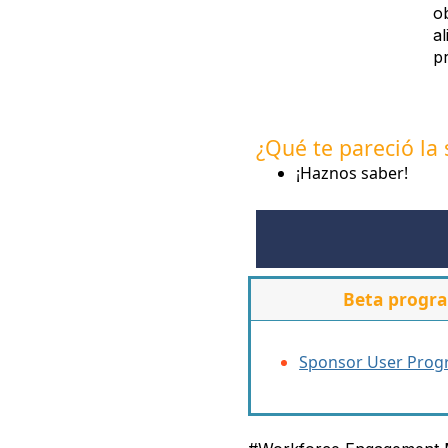
o
al
p
¿Qué te pareció la 
¡Haznos saber!
Beta progr
Sponsor User Pro