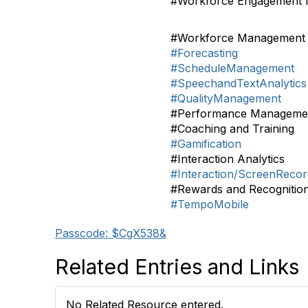
#Workforce Engagement
#Workforce Management
#Forecasting
#ScheduleManagement
#SpeechandTextAnalytics
#QualityManagement
#Performance Manageme
#Coaching and Training
#Gamification
#Interaction Analytics
#Interaction/ScreenRecor
#Rewards and Recognitio
#TempoMobile
Passcode: $CgX538&
Related Entries and Links
No Related Resource entered.