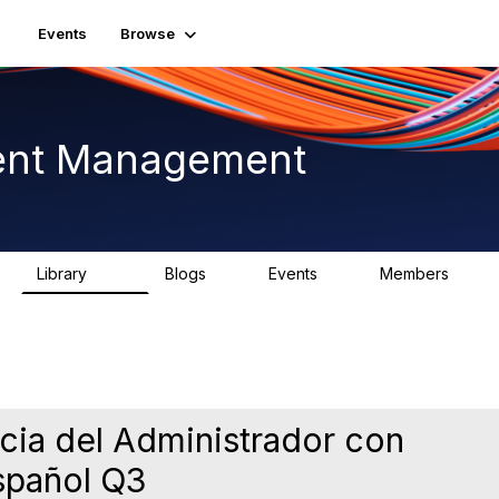
Events
Browse
ent Management
Library
Blogs
Events
Members
226
0
3
2.6K
cia del Administrador con
spañol Q3