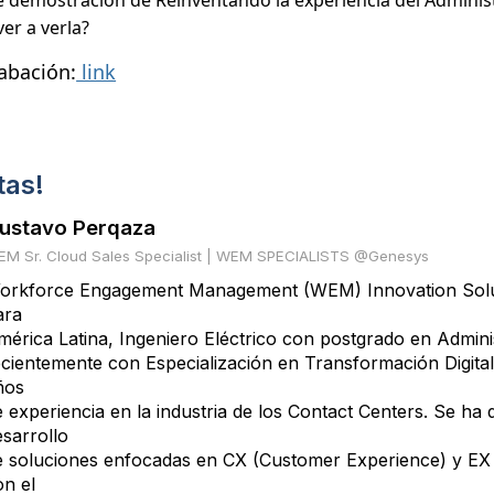
de demostración de Reinventando la experiencia del Admini
er a verla?
abación:
link
tas!
ustavo Perqaza
M Sr. Cloud Sales Specialist | WEM SPECIALISTS @Genesys
orkforce Engagement Management (WEM) Innovation Solu
ara
mérica Latina, Ingeniero Eléctrico con postgrado en Admin
ecientemente con Especialización en Transformación Digital 
ños
e experiencia en la industria de los Contact Centers. Se ha 
esarrollo
e soluciones enfocadas en CX (Customer Experience) y EX
on el