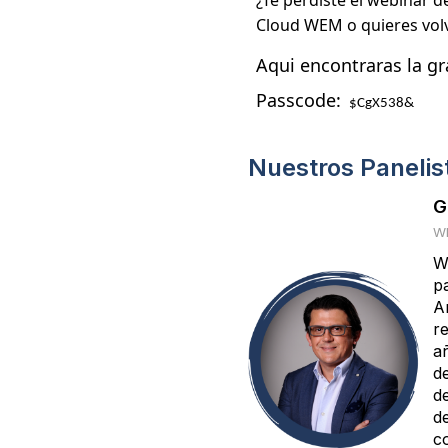
¿Te perdiste el webinar 
Cloud WEM o quieres volv
Aqui encontraras la gr
Passcode:
$CgX538&
Nuestros Panelis
G
WE
W
p
A
r
a
d
d
d
c