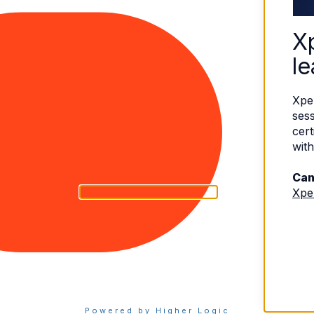
X
le
Xpe
sess
cert
with
Can
Xpe
eserved.
Terms of Use
|
Privacy Policy
Powered by Higher Logic