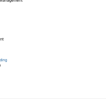
 Management
nt
ding
n